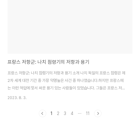
로 자리매김하였습니다. 구조와 특징 에펠탑은 총 3개의 층으로 구성되어 있습
니다. 가장 낮은 층은 1층으로, 이곳..
프랑스 저항군: 나치 점령기의 저항과 용기
프랑스 저항군: 나치 점령기의 저항과 용기 소개 나치 독일의 프랑스 점령은 제
2차 세계 대전 기간 중 가장 악명높은 사건 중 하나였습니다.하지만 프랑스에
는 이런 억압에 맞서 싸운 용기 있는 사람들이 있었습니다. 그들은 프랑스 저항
군으로 알려져 있으며, 나치에 맞서 싸우는 동안 프랑스의 자유를 지키기 위해
2023. 8. 3.
헌신했습니다. 이 글에서는 프랑스 저항군의 역사와 공헌에 대해 알아보겠습니
다. 프랑스 저항군의 탄생 나치 독일의 프랑스 점령은 1940년 6월에 시작되었
1
2
3
4
···
11
습니다. 프랑스 군은 몇 주 만에 패배하고 나치의 통치를 받아들였습니다. 하지
만 몇몇 프랑스인들은 이런 상황에 순응하지 않았습니다. 이들은 정의와 자유
를 위해 싸우기로 결심하고, 프랑스 저항군이라는 비밀 조직을 구성했습니다.