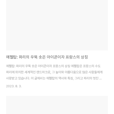
다. 가우디는 사그라다 파밀리아 대성당을 통해 기독교 신앙과 예술, 자연의 조
화를 하나로 잘 표현한 건축물을 만들고자 했습니다. 그 결과, 사그라다 파밀리
아 대성당은 그의 대표작이 되었습니다..
에펠탑: 파리의 우뚝 솟은 아이콘이자 프랑스의 상징
에펠탑: 파리의 우뚝 솟은 아이콘이자 프랑스의 상징 에펠탑은 프랑스의 수도
파리에 위치한 세계적인 랜드마크로, 그 높이와 아름다움으로 많은 사람들에게
사랑받고 있습니다. 이 글에서는 에펠탑의 역사와 특징, 그리고 파리의 멋진 전
망을 즐길 수 있는 이유에 대해 알아보겠습니다. 역사와 건설 에펠탑은 1889
2023. 8. 3.
년 프랑스 혁명 100주년을 기념하기 위해 건설되었습니다. 건축가 게스타프
에펠이 디자인하고, 알렉상드르 굿노의 주도하에 가톨릭 엘리프레도 베오의 건
설회사에 의해 건설되었습니다. 당시에는 탑이 파리시민들로부터 좋은 반응을
얻지 못했지만, 시간이 흐름에 따라 아이덴티티와 아름다움을 상징하는 건축물