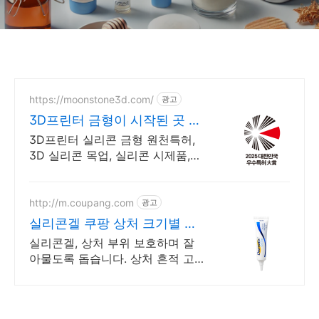
https://moonstone3d.com/
광고
3D프린터 금형이 시작된 곳 특
허 : 10-2526646
3D프린터 실리콘 금형 원천특허,
3D 실리콘 목업, 실리콘 시제품,
소량 사출 기술 주요 수상 이력 -
2025 우수특허대상 선정, 2023
발명특허대전 수상
http://m.coupang.com
광고
실리콘겔 쿠팡 상처 크기별 맞
춤 케어
실리콘겔, 상처 부위 보호하며 잘
아물도록 돕습니다. 상처 흔적 고
민은 줄이고, 로켓배송으로 빠르게
받아보세요.