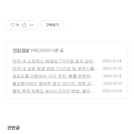
9
구독하기
'
건강 정보
' 카테고리의 다른 글
직장 내 스트레스 해결법 7가지로 일과 삶의
2024.10.23
균형 찾기
직장 내 갈등 해결 방법 7가지로 팀 분위기를
(0)
2024.10.22
바꾸는 법
골밀도를 강화하는 식단 추천: 뼈를 튼튼하게
(0)
2024.10.13
유지하는 식사법
불포화지방이 풍부한 음식 10가지: 체중 감량
(1)
2024.10.10
과 건강을 동시에!
혈압 측정 정확도 높이는 5가지 방법: 올바른
(1)
2024.10.09
건강 관리의 첫걸음
(5)
관련글