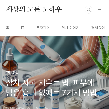
본문 바로가기
세상의 모든 노하우
홈
IT
투자관련
역사 이야기
경제용어
건강 정보
상처 자국 지우는 법: 피부에
남은 흉터 없애는 7가지 방법
by Knowhow000
2024. 10. 20.