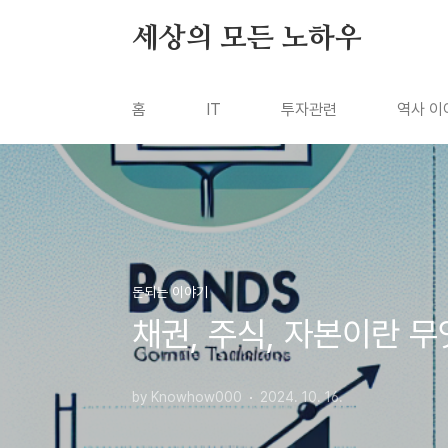
본문 바로가기
세상의 모든 노하우
홈
IT
투자관련
역사 이
돈되는 이야기
채권, 주식, 자본이란 
by Knowhow000
2024. 10. 16.